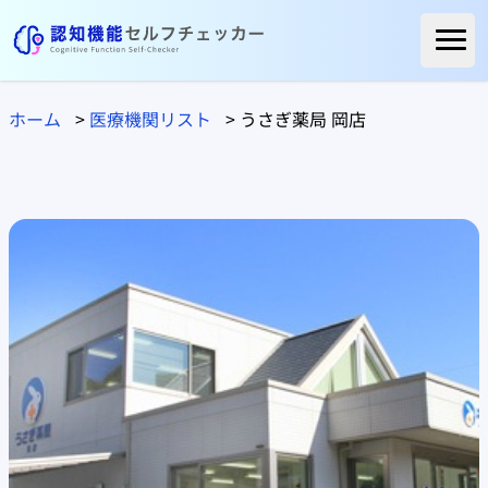
ホーム
ホーム
>
医療機関リスト
>
うさぎ薬局 岡店
ご利用者様の声
よくある質問
コラム
医療関係の方へ
自治体の方へ
医療機関リスト