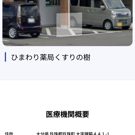
ひまわり薬局くすりの樹
医療機関概要
住所
大分県 玖珠郡玖珠町 大字塚脇４４１-1