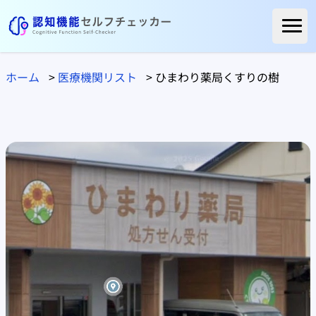
ホーム
ホーム
>
医療機関リスト
>
ひまわり薬局くすりの樹
ご利用者様の声
よくある質問
コラム
医療関係の方へ
自治体の方へ
医療機関リスト