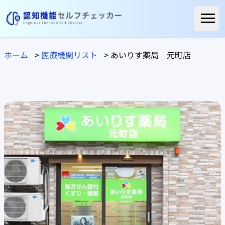
ホーム
ホーム
>
医療機関リスト
>
あいりす薬局 元町店
ご利用者様の声
よくある質問
コラム
医療関係の方へ
自治体の方へ
医療機関リスト