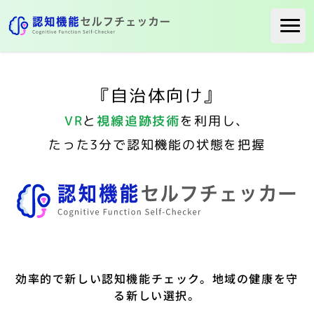
ホーム
導入事例
『自治体向け』
一般の方へ
VR
と
視線追跡技術
を利用し、
医療関係の方へ
たった3分で認知機能の状態を把握
３分でサービスの詳細が分かる！
資料をダウンロード
お問い合わせ
効率的で新しい認知機能チェック。地域の健康を守
る新しい選択。