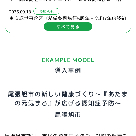
談』が実施されます。
2025.09.18
お知らせ
東京都世田谷区『希望条例施行5周年・令和7年度認知
症月間イベント「知って触れて感じて 認知症ってなん
すべて見る
だろう？」』にて「認知機能セルフチェッカー」を出
2025.09.11
お知らせ
展いたします。
東京都昭島市「令和7年度 いきいき健康フェスティバ
ル・福祉まつり」にて『認知機能セルフチェッカー』
を出展いたします。
EXAMPLE MODEL
2025.05.26
お知らせ
導入事例
福岡県久留米市の令和7年度事業「認知機能検査とト
レーニング」において、弊社の認知機能セルフチェッ
カーが採用されました。
2025.05.01
お知らせ
尾張旭市の新しい健康づくり〜『あたま
自治体向けページを開設しました。
の元気まる』が広げる認知症予防〜
尾張旭市