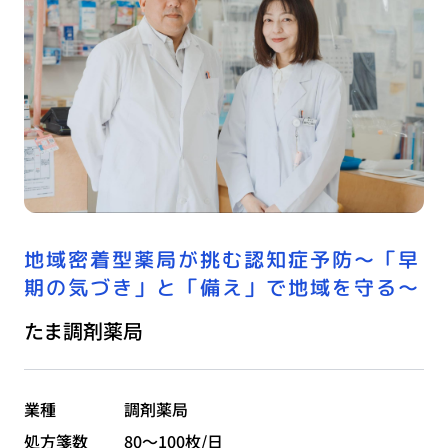
地域密着型薬局が挑む認知症予防〜「早
期の気づき」と「備え」で地域を守る〜
たま調剤薬局
業種
調剤薬局
処方箋数
80～100枚/日