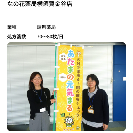
なの花薬局横須賀金谷店
業種
調剤薬局
処方箋数
70～80枚/日