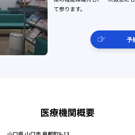
て参ります。
予
医療機関概要
山口県 山口市 泉都町9-13