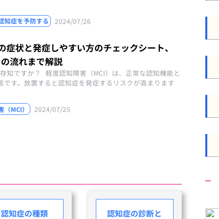
2024/07/26
認知症を予防する
I)の症状と発症しやすい方のチェックシート、
での流れまで解説
存知ですか？ 軽度認知障害（MCI）は、正常な認知機能と
態です。放置すると認知症を発症するリスクが高まります
2024/07/25
（MCI）
認知症の種類
認知症の診断と