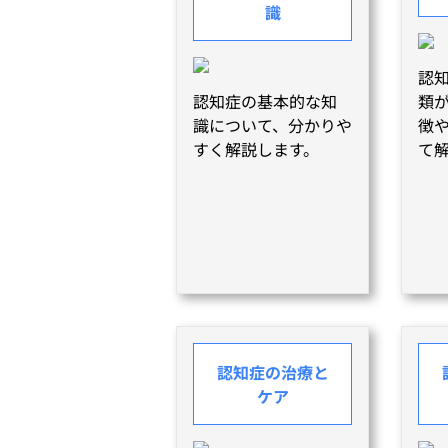
識
認
認知症の基本的な知
類
識について、分かりや
徴
すく解説します。
て
認知症の治療と
ケア