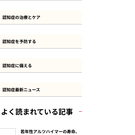
レビー小体型認知症
認知症とその他の疾患
認知症の診断・検査方法
前頭側頭型認知症
認知症の治療とケア
長谷川式
血管性認知症
認知症の治療方法
MMSE
認知症を予防する
若年性認知症
認知症のケアと介護
その他の認知機能検査
認知症予防について
軽度認知障害（MCI）
認知症の法制度・サービス
認知症に備える
自己チェック
運動
その他の認知症
認知症と資産管理・遺産相続
食事
認知症最新ニュース
認知症と保険
その他の予防策
よく読まれている記事
認知症と費用
若年性アルツハイマーの寿命、