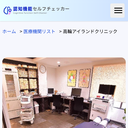
ホーム
ホーム
>
医療機関リスト
>
高輪アイランドクリニック
ご利用者様の声
よくある質問
コラム
医療関係の方へ
自治体の方へ
医療機関リスト