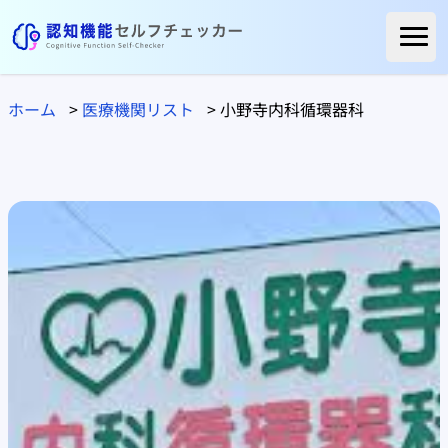
ホーム
ホーム
>
医療機関リスト
>
小野寺内科循環器科
ご利用者様の声
よくある質問
コラム
医療関係の方へ
自治体の方へ
医療機関リスト