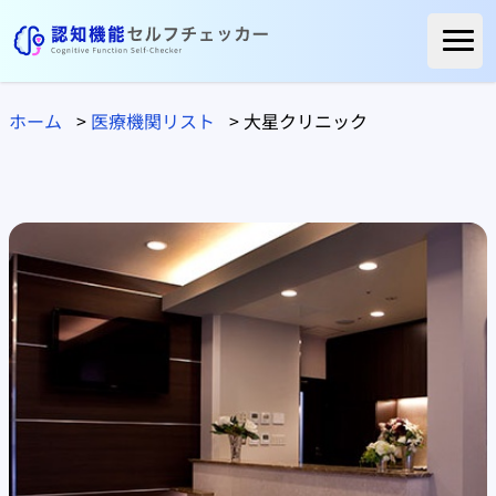
ホーム
ホーム
>
医療機関リスト
>
大星クリニック
ご利用者様の声
よくある質問
コラム
医療関係の方へ
自治体の方へ
医療機関リスト