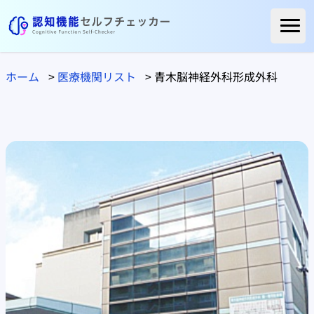
ホーム
ホーム
>
医療機関リスト
>
青木脳神経外科形成外科
ご利用者様の声
よくある質問
コラム
医療関係の方へ
自治体の方へ
医療機関リスト