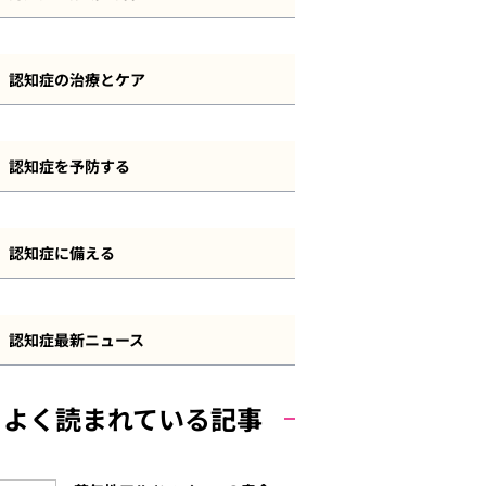
レビー小体型認知症
認知症とその他の疾患
認知症の診断・検査方法
前頭側頭型認知症
認知症の治療とケア
長谷川式
血管性認知症
認知症の治療方法
MMSE
認知症を予防する
若年性認知症
認知症のケアと介護
その他の認知機能検査
認知症予防について
軽度認知障害（MCI）
認知症の法制度・サービス
認知症に備える
自己チェック
運動
その他の認知症
認知症と資産管理・遺産相続
食事
認知症最新ニュース
認知症と保険
その他の予防策
よく読まれている記事
認知症と費用