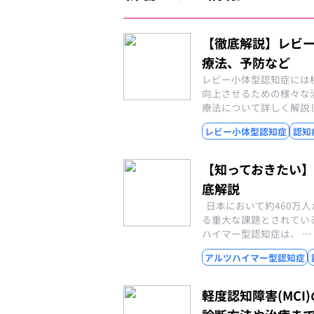
【徹底解説】レビ
療法、予防など
レビー小体型認知症には
向上させるための様々な
療法について詳しく解説
レビー小体型認知症
認知
【知っておきたい
底解説
日本において約460万
る重大な課題とされてい
ハイマー型認知症は、 …
アルツハイマー型認知症
軽度認知障害(MC