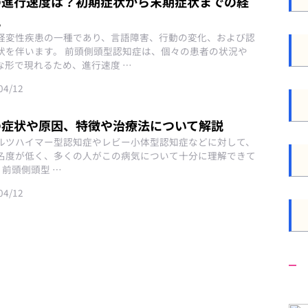
の進行速度は？初期症状から末期症状までの経
説
経変性疾患の一種であり、言語障害、行動の変化、および認
状を伴います。 前頭側頭型認知症は、個々の患者の状況や
な形で現れるため、進行速度 …
04/12
の症状や原因、特徴や治療法について解説
ルツハイマー型認知症やレビー小体型認知症などに対して、
名度が低く、多くの人がこの病気について十分に理解できて
前頭側頭型 …
04/12