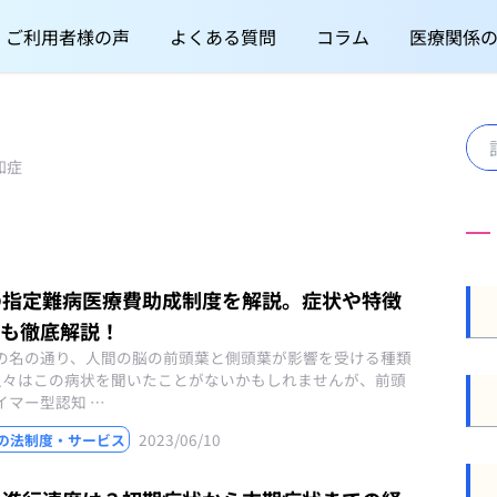
ご利用者様の声
よくある質問
コラム
医療関係
知症
の指定難病医療費助成制度を解説。症状や特徴
ても徹底解説！
の名の通り、人間の脳の前頭葉と側頭葉が影響を受ける種類
人々はこの病状を聞いたことがないかもしれませんが、前頭
イマー型認知 …
2023/06/10
の法制度・サービス