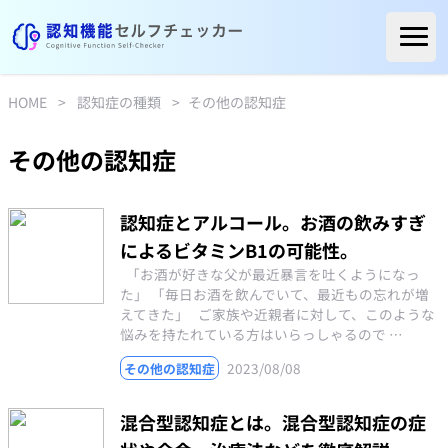
ホーム
HOME
>
認知症の種類
>
その他の認知症
ご利用者様の声
よくある質問
その他の認知症
コラム
認知症とアルコール。お酒の飲みすぎ
医療関係の方へ
によるビタミンB1の可能性。
自治体の方へ
「お酒が好きな父が最近暴言を吐くようになっ
た」 「毎日お酒を飲んでいて、最近もの忘れが増
医療機関リスト
えてきた」 ご家族や近親者に対して、このような
悩みを持たれている方はいらっしゃるので …
2023/08/08
その他の認知症
混合型認知症とは。混合型認知症の症