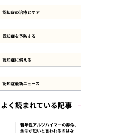
認知症とその他の疾患
認知症の診断・検査方法
前頭側頭型認知症
認知症の治療とケア
長谷川式
血管性認知症
認知症の治療方法
MMSE
認知症を予防する
若年性認知症
認知症のケアと介護
その他の認知機能検査
認知症予防について
軽度認知障害（MCI）
認知症の法制度・サービス
認知症に備える
自己チェック
運動
その他の認知症
認知症と資産管理・遺産相続
食事
認知症最新ニュース
認知症と保険
その他の予防策
よく読まれている記事
認知症と費用
若年性アルツハイマーの寿命、
余命が短いと言われるのはな