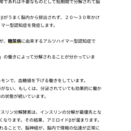
通常であれば不要なものとして短期間で分解されて脳
ドβがうまく脳内から排出されず、２０〜３０年かけ
イマー型認知症を発症します。
が、
糖尿病
に由来するアルツハイマー型認知症で
」の働きによって分解されることが分かっていま
ルモンで、血糖値を下げる働きをしています。
泌がない、もしくは、分泌されていても効果的に働か
糖の状態が続いています。
ンスリン分解酵素は、インスリンの分解が最優先とな
くなります。その結果、アミロイドβが溜まります。
されることで、脳神経が、脳内で情報の伝達が正常に