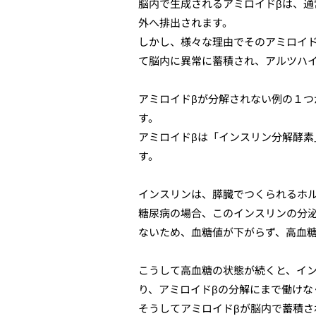
脳内で生成されるアミロイドβは、
外へ排出されます。
しかし、様々な理由でそのアミロイ
て脳内に異常に蓄積され、アルツハ
アミロイドβが分解されない例の１つ
す。
アミロイドβは「インスリン分解酵素
す。
インスリンは、膵臓でつくられるホ
糖尿病の場合、このインスリンの分
ないため、血糖値が下がらず、高血
こうして高血糖の状態が続くと、イ
り、アミロイドβの分解にまで働けな
そうしてアミロイドβが脳内で蓄積