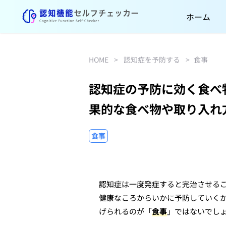
ホーム
HOME
>
認知症を予防する
>
食事
認知症の予防に効く食べ
果的な食べ物や取り入れ
食事
認知症は一度発症すると完治させる
健康なころからいかに予防していく
げられるのが「
食事
」ではないでし