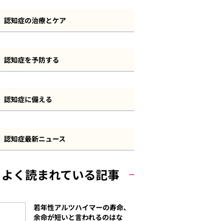
認知症とその他の疾患
認知症の診断・検査方法
前頭側頭型認知症
認知症の治療とケア
長谷川式
血管性認知症
認知症の治療方法
MMSE
認知症を予防する
若年性認知症
認知症のケアと介護
その他の認知機能検査
認知症予防について
軽度認知障害（MCI）
認知症の法制度・サービス
認知症に備える
自己チェック
運動
その他の認知症
認知症と資産管理・遺産相続
食事
認知症最新ニュース
認知症と保険
その他の予防策
よく読まれている記事
認知症と費用
若年性アルツハイマーの寿命、
余命が短いと言われるのはな