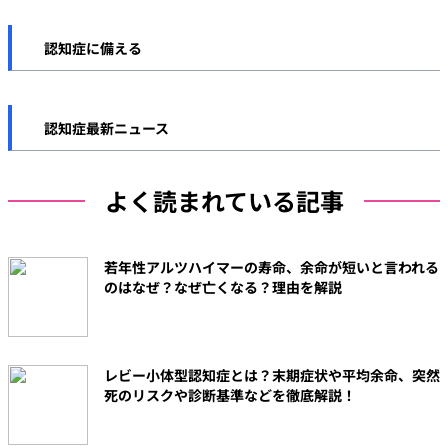
その他の認知機能検査
認知症予防について
軽度認知障害（MCI）
認知症の法制度・サービス
認知症に備える
自己チェック
運動
その他の認知症
認知症と資産管理・遺産相続
食事
認知症最新ニュース
認知症と保険
その他の予防策
よく読まれている記事
認知症と費用
若年性アルツハイマーの寿命、余命が短いと言われる
のはなぜ？なぜ亡くなる？理由を解説
レビー小体型認知症とは？末期症状や平均余命、突然
死のリスクや診断基準などを徹底解説！