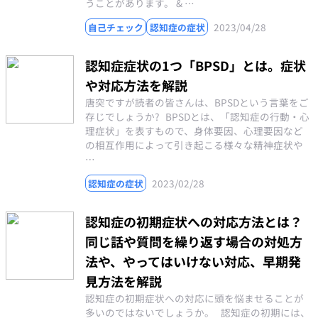
うことがあります。 & …
2023/04/28
自己チェック
認知症の症状
認知症症状の1つ「BPSD」とは。症状
や対応方法を解説
唐突ですが読者の皆さんは、BPSDという言葉をご
存じでしょうか? BPSDとは、「認知症の行動・心
理症状」を表すもので、身体要因、心理要因など
の相互作用によって引き起こる様々な精神症状や
…
2023/02/28
認知症の症状
認知症の初期症状への対応方法とは？
同じ話や質問を繰り返す場合の対処方
法や、やってはいけない対応、早期発
見方法を解説
認知症の初期症状への対応に頭を悩ませることが
多いのではないでしょうか。 認知症の初期には、