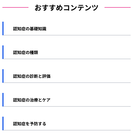
おすすめコンテンツ
認知症の基礎知識
認知症とは
認知症の種類
認知症の症状
アルツハイマー型認知症
認知症の原因
認知症の診断と評価
レビー小体型認知症
認知症とその他の疾患
認知症の診断・検査方法
前頭側頭型認知症
認知症の治療とケア
長谷川式
血管性認知症
認知症の治療方法
MMSE
認知症を予防する
若年性認知症
認知症のケアと介護