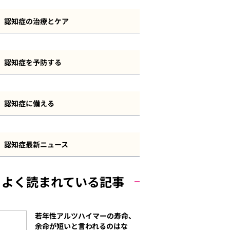
認知症とその他の疾患
認知症の診断・検査方法
前頭側頭型認知症
認知症の治療とケア
長谷川式
血管性認知症
認知症の治療方法
MMSE
認知症を予防する
若年性認知症
認知症のケアと介護
その他の認知機能検査
認知症予防について
軽度認知障害（MCI）
認知症の法制度・サービス
認知症に備える
自己チェック
運動
その他の認知症
認知症と資産管理・遺産相続
食事
認知症最新ニュース
認知症と保険
その他の予防策
よく読まれている記事
認知症と費用
若年性アルツハイマーの寿命、
余命が短いと言われるのはな