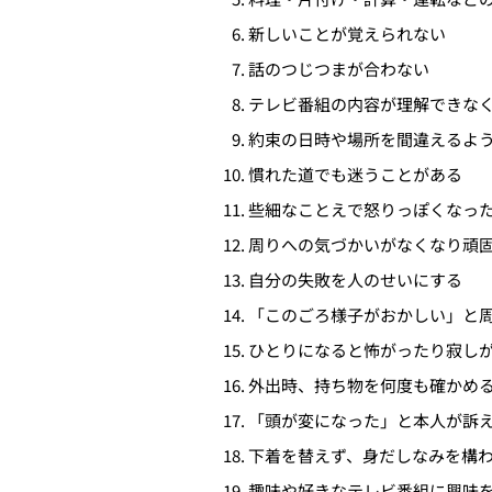
新しいことが覚えられない
話のつじつまが合わない
テレビ番組の内容が理解できな
約束の日時や場所を間違えるよ
慣れた道でも迷うことがある
些細なことえで怒りっぽくなっ
周りへの気づかいがなくなり頑
自分の失敗を人のせいにする
「このごろ様子がおかしい」と
ひとりになると怖がったり寂し
外出時、持ち物を何度も確かめ
「頭が変になった」と本人が訴
下着を替えず、身だしなみを構
趣味や好きなテレビ番組に興味