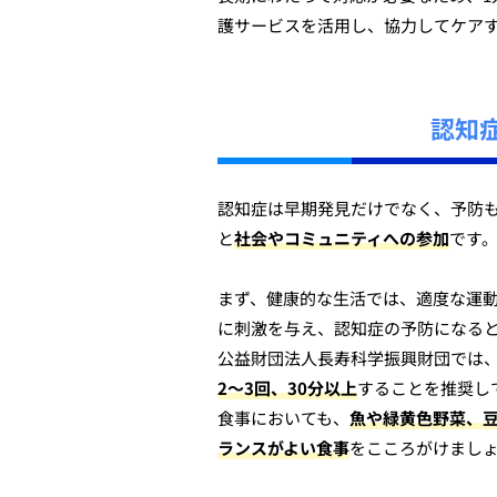
護サービスを活用し、協力してケア
認知
認知症は早期発見だけでなく、予防
と
社会やコミュニティへの参加
です
まず、健康的な生活では、適度な運
に刺激を与え、認知症の予防になる
公益財団法人長寿科学振興財団では
2〜3回、30分以上
することを推奨し
食事においても、
魚や緑黄色野菜、
ランスがよい食事
をこころがけまし