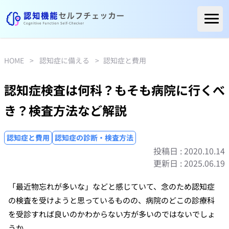
ホーム
ご利用者様の声
HOME
>
認知症に備える
>
認知症と費用
よくある質問
認知症検査は何科？もそも病院に行くべ
コラム
き？検査方法など解説
医療関係の方へ
自治体の方へ
認知症と費用
認知症の診断・検査方法
投稿日 : 2020.10.14
医療機関リスト
更新日 : 2025.06.19
「最近物忘れが多いな」などと感じていて、念のため認知症
の検査を受けようと思っているものの、病院のどこの診療科
を受診すれば良いのかわからない方が多いのではないでしょ
うか。