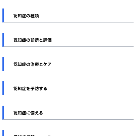
認知症とは
認知症の種類
認知症の症状
アルツハイマー型認知症
認知症の原因
認知症の診断と評価
レビー小体型認知症
認知症とその他の疾患
認知症の診断・検査方法
前頭側頭型認知症
認知症の治療とケア
長谷川式
血管性認知症
認知症の治療方法
MMSE
認知症を予防する
若年性認知症
認知症のケアと介護
その他の認知機能検査
認知症予防について
軽度認知障害（MCI）
認知症の法制度・サービス
認知症に備える
自己チェック
運動
その他の認知症
認知症と資産管理・遺産相続
食事