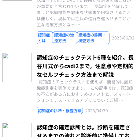
が重要だと言われています。 認知症を発症してし
まうと認知機能を健康な状態まで回復させること
は難しく、現状では症状の進行を遅らせることが
主な治療方法となっ …
認知症
認知症の治
認知症の診断・
2023/06/02
とは
療方法
検査方法
認知症のチェックテスト6種を紹介。長
谷川式からcadi2まで。注意点や定期的
なセルフチェック方法まで解説
認知症のチェックテストを使えば、簡易的に認知
機能測定を実施できます。 この記事では、認知症
の不安がある方におすすめのテストと、スマート
フォンでテストできるアプリについてご紹 …
2023/04/30
認知症の診断・検査方法
認知症の確定診断とは。診断を確定さ
せるまでの流れと診断前に準備してお