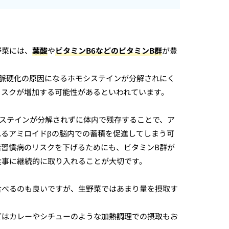
野菜には、
葉酸
や
ビタミンB6などのビタミンB群
が豊
動脈硬化の原因になるホモシステインが分解されにく
リスクが増加する可能性があるといわれています。
システインが分解されずに体内で残存することで、ア
れるアミロイドβの脳内での蓄積を促進してしまう可
活習慣病のリスクを下げるためにも、ビタミンB群が
食事に継続的に取り入れることが大切です。
食べるのも良いですが、生野菜ではあまり量を摂取す
どはカレーやシチューのような加熱調理での摂取もお