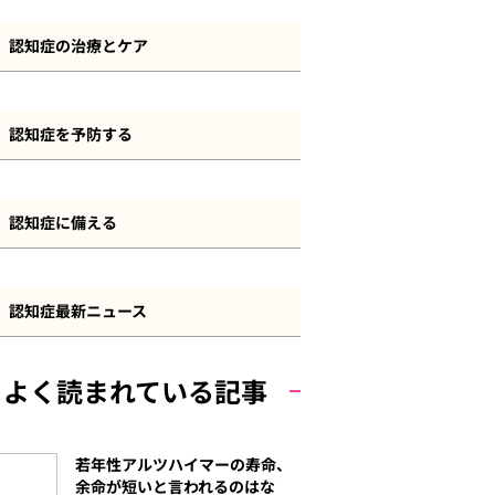
認知症とその他の疾患
認知症の診断・検査方法
前頭側頭型認知症
認知症の治療とケア
長谷川式
血管性認知症
認知症の治療方法
MMSE
認知症を予防する
若年性認知症
認知症のケアと介護
その他の認知機能検査
認知症予防について
軽度認知障害（MCI）
認知症の法制度・サービス
認知症に備える
自己チェック
運動
その他の認知症
認知症と資産管理・遺産相続
食事
認知症最新ニュース
認知症と保険
その他の予防策
よく読まれている記事
認知症と費用
若年性アルツハイマーの寿命、
余命が短いと言われるのはな