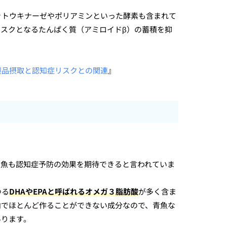
ットウキナーゼやポリアミンといった酵素も含まれて
スクとなるたんぱく質（アミロイドβ）の蓄積を抑
製品摂取と認知症リスクとの関連
』
青魚も認知症予防の効果を期待できると言われていま
ゆる
DHAやEPAと呼ばれるオメガ３脂肪酸
が多く含ま
内でほとんど作ることができない成分なので、青魚な
あります。