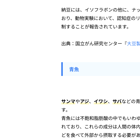
納豆には、イソフラボンの他に、ナ
おり、動物実験において、認知症のリ
制することが報告されています。
出典：
国立がん研究センター『
大豆
青魚
サンマ
や
アジ
、
イワシ
、
サバ
などの
す。
青魚には不飽和脂肪酸の中でもいわ
れており、これらの成分は人間の体
どを食べて外部から摂取する必要が