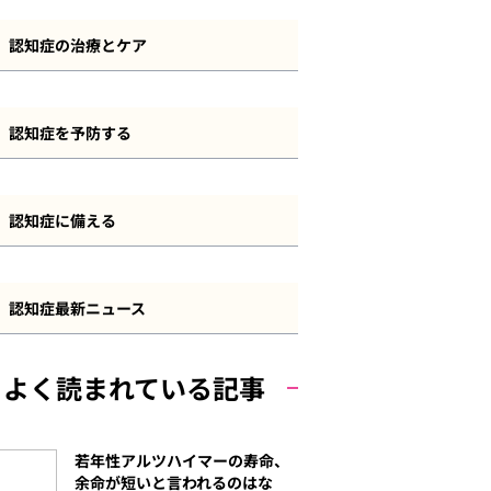
認知症とその他の疾患
認知症の診断・検査方法
前頭側頭型認知症
認知症の治療とケア
長谷川式
血管性認知症
認知症の治療方法
MMSE
認知症を予防する
若年性認知症
認知症のケアと介護
その他の認知機能検査
認知症予防について
軽度認知障害（MCI）
認知症の法制度・サービス
認知症に備える
自己チェック
運動
その他の認知症
認知症と資産管理・遺産相続
食事
認知症最新ニュース
認知症と保険
その他の予防策
よく読まれている記事
認知症と費用
若年性アルツハイマーの寿命、
余命が短いと言われるのはな