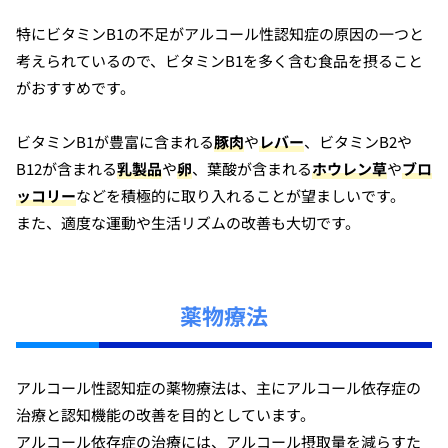
特にビタミンB1の不足がアルコール性認知症の原因の一つと
考えられているので、ビタミンB1を多く含む食品を摂ること
がおすすめです。
ビタミンB1が豊富に含まれる
豚肉
や
レバー
、ビタミンB2や
B12が含まれる
乳製品
や
卵
、葉酸が含まれる
ホウレン草
や
ブロ
ッコリー
などを積極的に取り入れることが望ましいです。
また、適度な運動や生活リズムの改善も大切です。
薬物療法
アルコール性認知症の薬物療法は、主にアルコール依存症の
治療と認知機能の改善を目的としています。
アルコール依存症の治療には、アルコール摂取量を減らすた