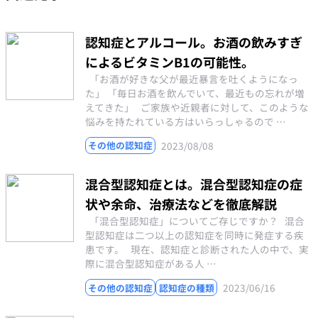
認知症とアルコール。お酒の飲みすぎ
によるビタミンB1の可能性。
「お酒が好きな父が最近暴言を吐くようになっ
た」 「毎日お酒を飲んでいて、最近もの忘れが増
えてきた」 ご家族や近親者に対して、このような
悩みを持たれている方はいらっしゃるので …
2023/08/08
その他の認知症
混合型認知症とは。混合型認知症の症
状や余命、治療法などを徹底解説
「混合型認知症」についてご存じですか？ 混合
型認知症は二つ以上の認知症を同時に発症する疾
患です。 現在、認知症と診断された人の中で、実
際に混合型認知症がある人 …
2023/06/16
その他の認知症
認知症の種類