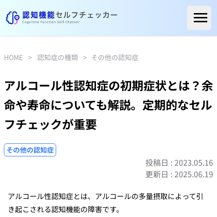
ホーム
ご利用者様の声
HOME
>
認知症の種類
>
その他の認知症
よくある質問
アルコール性認知症の初期症状とは？余
コラム
命や寿命についても解説。定期的なセル
医療関係の方へ
フチェックが重要
自治体の方へ
医療機関リスト
その他の認知症
投稿日 : 2023.05.16
更新日 : 2025.06.19
アルコール性認知症とは、アルコールの多量摂取によって引
き起こされる認知機能の障害です。