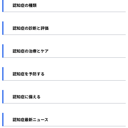
認知症の種類
認知症の症状
アルツハイマー型認知症
認知症の原因
認知症の診断と評価
レビー小体型認知症
認知症とその他の疾患
認知症の診断・検査方法
前頭側頭型認知症
認知症の治療とケア
長谷川式
血管性認知症
認知症の治療方法
MMSE
認知症を予防する
若年性認知症
認知症のケアと介護
その他の認知機能検査
認知症予防について
軽度認知障害（MCI）
認知症の法制度・サービス
認知症に備える
自己チェック
運動
その他の認知症
認知症と資産管理・遺産相続
食事
認知症最新ニュース
認知症と保険