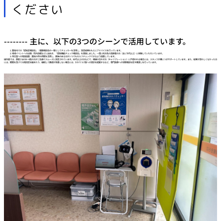
ください
-------- 主に、以下の3つのシーンで活用しています。
薬局内での「認知症相談会」：健康相談会の一環としてチェッカーを活用し、測定結果をもとにアドバイスを行っています。
地域イベントへの出張：町内会館などに出向き、「認知機能チェック相談会」を実施しました。一度に約25名の高齢者の方（主に70代以上）に体験していただいています。
待合室への常設設置：薬局の待ち時間を活用し、興味のある方がいつでもセルフチェックできるよう設置しています。
操作面では、患者さまの8〜9割の方がご自身でスムーズに測定されています。80代以上の方などで、視線の合わせ方（キャリブレーション）に戸惑われる場合には、スタッフが横につきサポートしています。また、結果が思わしくなかった方
には、期間を空けての再測定を勧めたり、継続して数値が改善しない場合には、かかりつけ医への受診を提案するなど、専門医療への早期相談を促す橋渡しを行っています。