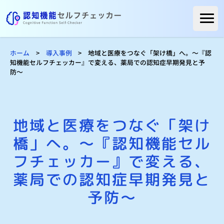
ホーム
ホーム
>
導入事例
>
地域と医療をつなぐ「架け橋」へ。〜『認
認知機能セルフチェッカーとは
知機能セルフチェッカー』で変える、薬局での認知症早期発見と予
防〜
導入メリット
導入事例
よくある質問
地域と医療をつなぐ「架け
料金
橋」へ。〜『認知機能セル
一般の方へ
フチェッカー』で変える、
自治体の方へ
薬局での認知症早期発見と
３分でサービスの詳細が分かる！
予防〜
資料をダウンロード