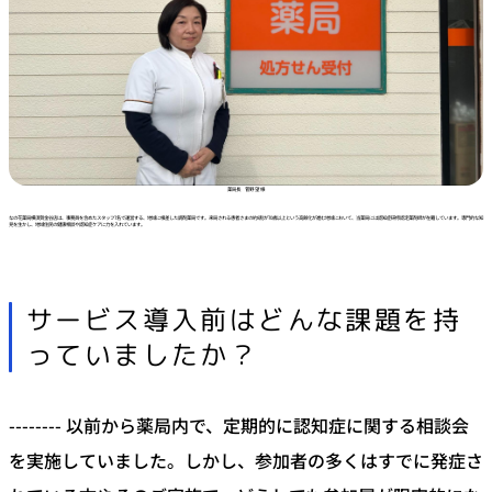
薬局長 菅野 望 様
なの花薬局横須賀金谷店は、事務員を含めたスタッフ7名で運営する、地域に根差した調剤薬局です。来局される患者さまの約8割が70歳以上という高齢化が進む地域において、当薬局には認知症研修認定薬剤師が在籍しています。専門的な知
見を生かし、地域住民の健康相談や認知症ケアに力を入れています。
サービス導入前はどんな課題を持
っていましたか？
-------- 以前から薬局内で、定期的に認知症に関する相談会
を実施していました。しかし、参加者の多くはすでに発症さ